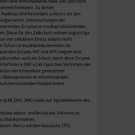
llen eine entscheidende Rolle. Der Zell­tod ist
Abwehrmechanismen. Zu diesen
s Pankreas sind besonders schlecht mit den
 ausgestattet. Untersuchungen der
ivie­renden Enzymen in insulinproduzierenden
len. Diese für den Zellschutz extrem ungünstige
en von zellulärem Stress adaptiv nicht
er Schutz in insulinproduzierenden Ge­
bbauenden Enzyme KAT und GPX zeigten eine
ulturzellen auch ein Schutz durch diese Enzyme
nterferon γ (INF-γ) als typischen Vertretern der
ktion von intrazellulär generierten
ie Überexpression im mitochondrialen
tisch/peroxisomalen Kompartiment.
en (p38, ERK, JNK) sowie auf Signalelemente des
ittels adeno- und lentiviraler Vektoren zu
u charakterisieren,
lassen. Hierzu werden klassische EPO-