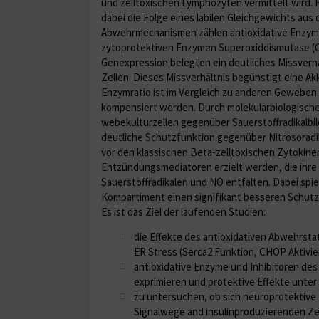
und zell­toxischen Lymphozyten vermittelt wird. F
dabei die Folge eines labilen Gleichgewichts au
Abwehrmechanismen zählen antioxidative Enzyme, 
zytoprotektiven Enzymen Superoxiddismutase (Cu
Genexpression belegten ein deut­liches Missver
Zellen. Dieses Missverhältnis begünstigt eine A
Enzymratio ist im Vergleich zu anderen Geweben e
kompensiert werden. Durch molekularbiologische 
webekulturzellen gegenüber Sauerstoff­radikalb
deutliche Schutz­funktion gegenüber Nitrosorad
vor den klassischen Beta-zelltoxischen Zytokine
Entzündungsmediatoren erzielt werden, die ihre z
Sauerstoffradikalen und NO entfalten. Dabei spi
Kompartiment einen signifikant besseren Schutz
Es ist das Ziel der laufenden Studien:
die Effekte des antioxidativen Abwehrsta
ER Stress (Serca2 Funktion, CHOP Aktivi
antioxidative Enzyme und Inhibitoren des 
exprimieren und protektive Effekte unter
zu untersuchen, ob sich neuroprotektive 
Signalwege and insulinproduzierenden Zell