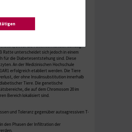
u charakterisieren.
odell des Typ 1 Diabetes
stätigen
rlauben eine detaillierte Untersuchung der
verlaufes nicht an diabetischen Patienten
tört, bevor die Patienten klinisch auffällig
B Ratte unterscheidet sich jedoch in einem
ch für die Diabetesentstehung sind. Diese
ozyten. An der Medizinischen Hochschule
R1 erfolgreich etabliert werden. Die Tiere
rlust, der ohne Insulinsubstitution innerhalb
iabetischer Tiere. Die genetische
tätsbereiche, die auf dem Chromosom 20 im
 Bereich lokalisiert sind.
lussen und Toleranz gegenüber autoagressiven T-
 den Phasen der Infiltration der
werden.