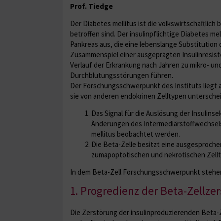
Prof. Tiedge
Der Diabetes mellitus ist die volkswirtschaftli
betroffen sind. Der insulinpflichtige Diabetes m
Pankreas aus, die eine lebenslange Substitution
Zusammenspiel einer ausgeprägten Insulinresist
Verlauf der Erkrankung nach Jahren zu mikro- un
Durchblutungsstörungen führen.
Der Forschungsschwerpunkt des Instituts liegt a
sie von anderen endokrinen Zelltypen unterschei
Das Signal für die Auslösung der Insulins
Änderungen des Intermediärstoffwechsels 
mellitus beobachtet werden.
Die Beta-Zelle besitzt eine ausgesprochen
zumapoptotischen und nekrotischen Zellt
In dem Beta-Zell Forschungsschwerpunkt stehen
1. Progredienz der Beta-Zellz
Die Zerstörung der insulinproduzierenden Beta-