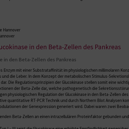
le Hannover
Hannover
lucokinase in den Beta-Zellen des Pankreas
se in den Beta-Zellen des Pankreas
s Enzym mit einer Substrataffinität im physiologischen millimolaren Kon
s und die Leber. In dem Konzept der metabolischen Stimulus-Sekretionsk
 dar. Die Regulationsprinzipien der Glucokinase stellen somit eine wicht
ktionen der Beta-Zelle dar, welche pathogenetisch die Sekretionsstörun
n physiologischen Regulation der Glucokinase in den Beta-Zellen des
tive quanti­tative RT-PCR Technik und durch Northern Blot Analysen ko
en Modulationen der Genexpression generiert wird. Dabei waren zwei Be
erenden Beta-Zellen an einen intrazellulären Proteinfaktor gebunden und 
p I – III zeigt die Glucokinase eine erhöhte Empfindlichkeit gegenüber 