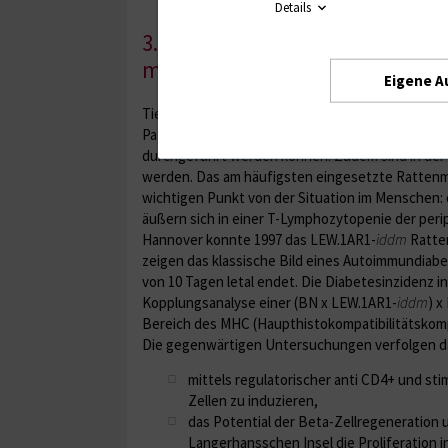
den Einfluss von Matrixfaktoren auf die B
Details
3. Beta-Zellzerstörung und Reg
mellitus
Eigene A
Tiermodelle des Typ 1 Diabetes mellitus sind seit
Pathomechanismen der Beta-Zellzerstörung, die 
durchgeführt werden können. Zudem sind in der R
werden. Das am häufigsten eingesetzte Rattenmod
wichtigen Punkt von der Situation im Menschen: 
äußern sich in einer T-Lymphozytopenie der peri
Hannover konnte 1997 das LEW.1AR1-
iddm
Ratten
zeigen das klassische Bild eines Autoimmundiabe
von 10 Tagen letal endet. Die Diabetesinzidenz i
Kopplungsanalyse einer (BN x LEW.1AR1-
iddm
) x
Bereich des MHC (Haupthistokompatibilitätskomp
Die gegenwärtigen Untersuchungen verfolgen da
mittels regulatorischer anti CD4+ und s
Zellen zu induzieren,
das Potential der Beta-Zellregeneration 
Langerhansschen Insel die Proliferation 