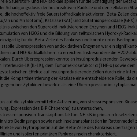
reie Sauerstoff- und NO-Radikale spielen für die Schädigung der Beta-Ze
s der Schädigungsdosis der hochreaktiven Radikale und den zellulä­ren 
die hocheffektiv freie Sauerstoffradikale inaktivieren. Beta-Zellen de
/Zn und Mn Isoform), Katalase (KAT) und Glutathion­peroxidase (GPX)
hältnis zwischen den Superoxid-inaktivierenden Enzymen und H2O2-inakt
kkumulation von H2O2 und die Bildung von zelltoxischen Hydroxyl-Radika
inzig­artig für die Beta-Zelle des Pankreas und konnte unter Bedingung
stabile Überexpression von antioxidativen Enzymen war ein signifikant
ildnern und NO-Radikalbildnern zu erreichen. Insbesondere die H2O2-a
ikalen. Durch Überexpression konnte an insulinproduzierenden Gewebek
n Interleukin-1ß (IL-1ß), dem Tumornekrosefaktor α (TNF-α) sowie dem I
ytotoxischen Effekte auf insulinprodu­zierende Zellen durch eine Intera
elt die Kompartimentierung der Katalase eine entscheidende Rolle, da d
 gegenüber Zytokinen bewirkte als eine Überexpression im zytoplasma
tus auf die zytokinvermittelte Aktivierung von stressresponsiven Kinas
erung, Expression des BiP Chaperons) zu untersuchen,
stressresponsiven Transkriptionsfaktors NF-κB in primären Inselzellen m
 in vitro Bedingungen sowie nach Inseltransplantation im Rattenmodell z
Effekte von Erythropoietin auf die Beta-Zelle des Pankreas übertragen 
linien und isolierten primären Pankreasinseln charakterisiert.