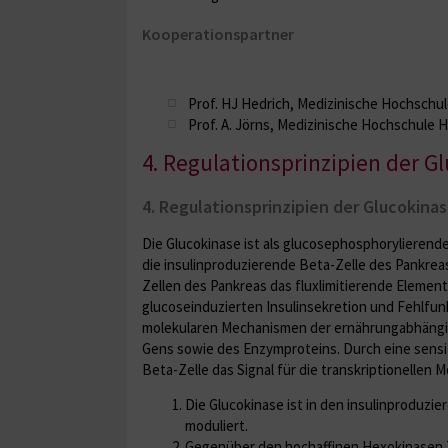
Kooperationspartner
Prof. HJ Hedrich, Medizinische Hochschu
Prof. A. Jörns, Medizinische Hochschule 
4. Regulationsprinzipien der G
4. Regulationsprinzipien der Glucokina
Die Glucokinase ist als glucosephosphorylierende
die insulinproduzierende Beta-Zelle des Pankrea
Zellen des Pankreas das fluxlimitierende Element
glucoseinduzierten Insulinsekretion und Fehlfun
molekularen Mechanismen der ernährungabhängige
Gens sowie des Enzymproteins. Durch eine sensi
Beta-Zelle das Signal für die transkriptionell
Die Glucokinase ist in den in­sulinproduzi
moduliert.
Gegenüber den hochaffinen Hexo­kinasen Ty