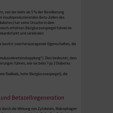
rn, von der mehr als 5 % der Bevölkerung
der insulinproduzierenden Beta-Zellen des
diabetes) hat seine Ursache in dem
onisch erhöhten Blutglucosespiegel führen im
okardinfarkt und cerebralen
s besitzt zwei herausragende Eigenschaften, die
timulussekretionskopplung"). Dies bedeutet, dass
örungen führen, wie sie beim Typ 2 Diabetes
ie Radikale, hohe Blutglucosespiegel), die
 und Betazellregeneration
er durch die Wirkung von Zytokinen, Makrophagen