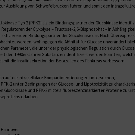
 Ausbil­dung von Schwefelbrücken führen und somit den intrazellulären
okinase Typ 2 (PFK2) als ein Bindungspartner der Glucokinase identifizi
n Regulatoren der Glykolyse – Fructose-2,6-Bisphosphat – in Abhängigke
en aktivierenden Bindungspartner der Glucokinase dar. Nach Überexpres
bachtet werden, wohingegen die Affinität für Glucose unverändert blieb
ischen Parameter, die unter der physiologischen Regulation durch Gluc
seit den 1990er-Jahren Substanzen identifiziert werden konnten, welche
damit die Insulinsekretion der Betazellen des Pankreas verbessern.
en auf die intrazelluläre Kompartimentierung zu untersuchen,
 PFK-2 unter Bedingungen der Glucose- und Lipotoxizität zu charakteris
n Glucokinase und PFK-2 mittels fluoreszenzmarkierter Proteine zu unt
eproteins erlauben.
e Hannover