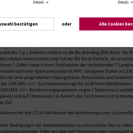
eta-Zellproliferation und Beta-Zelldifferenzierung aus duktalen Zellen z
Details
Details
eneration in der LEW.1AR1-iddm Ratte – ein M
uswahl bestätigen
oder
Alle Cookies be
 mehr als 20 Jahren in der experimentellen Diabetologie etabliert. Sie e
aus ethischen Gründen (Pankreasbiopsien!) sowie aus Gründen des Zeit
egel schon ca. 90 % der Beta-Zellmasse durch die Autoimmunattacke zers
ell des Typ 1 Diabetes mellitus ist die Bio Breeding (BB) Ratte. Die B
das zelluläre Immunsystem zeigt bei der BB Ratte Defekte, die ursächli
phären T-Zellen sowie in einer Fehlfunktion der verbleibenden T-Lymph
modell nach einer Spontanmutation im MHC coisogener Stamm zu LEW.1A
tes mit einer progredienten Hyperglykämie, Ketoazidose und Gewichtsve
n der LEW.1AR1-
iddm
Zuchtkolonie beträgt bis zu 60 % bei Nachkommen d
 LEW.1AR1-
iddm
Rückkreuzungspopulation zeigte 3 Diabetessuszeptbili
lexes) und auf Chromosom 1 im Bereich des Centromers und im telomeren
s Ziel:
timulatorischer anti CTLA-4 Antikörper den Autoimmunprozess zu beeinf
unter Bedingungen der Immunmodulation zu untersuchen. Hierzu sollen in
insulinproduzierender Zellen aus duktalen Progenitorzellen untersucht 