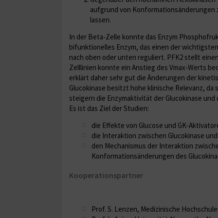
aufgrund von Konformationsänderungen zur
lassen.
In der Beta-Zelle konnte das Enzym Phosphofrukt
bifunktionelles Enzym, das einen der wichtigste
nach oben oder unten reguliert. PFK2 stellt ein
Zelllinien konnte ein Anstieg des Vmax-Werts beo
erklärt daher sehr gut die Änderungen der kinet
Glucokinase besitzt hohe klinische Relevanz, da 
steigern die Enzymaktivität der Glucokinase und 
Es ist das Ziel der Studien:
die Effekte von Glucose und GK-Aktivator
die Interaktion zwischen Glucokinase und
den Mechanismus der Interaktion zwische
Konformationsänderungen des Glucokinas
Kooperationspartner
Prof. S. Lenzen, Medizinische Hochschul