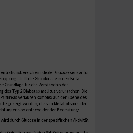
zentrationsbereich ein idealer Glucosesensor für
opplung stellt die Glucokinase in den Beta-
ige Grundlage für das Verständnis der
g des Typ 2 Diabetes mellitus verursachen. Die
 Pankreas verlaufen komplex auf der Ebene des
nnte gezeigt werden, dass im Metabolismus der
obachtungen von entscheidender Bedeutung:
wird durch Glucose in der spezifischen Aktivität
der Oxi­dation von freien SH-Seitengruppen, die