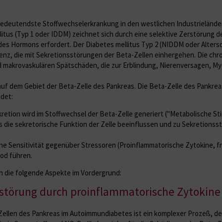
ch bedeutendste Stoffwechselerkrankung in den westlichen Industrielände
ellitus (Typ 1 oder IDDM) zeichnet sich durch eine selektive Zerstörung 
 des Hormons erfordert. Der Diabetes mellitus Typ 2 (NIDDM oder Alters
enz, die mit Sekretionsstörungen der Beta-Zellen einhergehen. Die chr
d makrovaskulären Spätschäden, die zur Erblindung, Nierenversagen, My
uf dem Gebiet der Beta-Zelle des Pankreas. Die Beta-Zelle des Pankrea
det:
ekretion wird im Stoffwechsel der Beta-Zelle generiert ("Metabolische S
die sekretorische Funktion der Zelle beeinflussen und zu Sekretionsst
e Sensitivität gegenüber Stressoren (Proinflammatorische Zytokine, fre
od führen.
 die folgende Aspekte im Vordergrund:
erstörung durch proinflammatorische Zytokine
Zellen des Pankreas im Autoimmundiabetes ist ein komplexer Prozeß, d